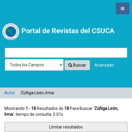
Mostrando
Saltar al contenido
1 - 18
Resultados de
18
Para Buscar '
Zúñiga León, Irma
'
VuFind
Buscar
Avanzado
Autor
Zúñiga León, Irma
Mostrando
1 - 18
Resultados de
18
Para Buscar '
Zúñiga León,
Irma
'
, tiempo de consulta: 0.01s
Limitar resultados