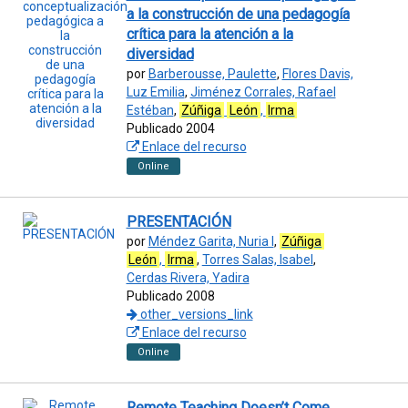
a la construcción de una pedagogía
crítica para la atención a la
diversidad
por
Barberousse, Paulette
,
Flores Davis,
Luz Emilia
,
Jiménez Corrales, Rafael
Estéban
,
Zúñiga
León
,
Irma
Publicado 2004
Enlace del recurso
Online
PRESENTACIÓN
por
Méndez Garita, Nuria I
,
Zúñiga
León
,
Irma
,
Torres Salas, Isabel
,
Cerdas Rivera, Yadira
Publicado 2008
other_versions_link
Enlace del recurso
Online
Remote Teaching Doesn’t Come