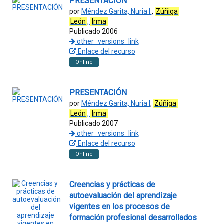
PRESENTACIÓN
por
Méndez Garita, Nuria I.
,
Zúñiga
León
,
Irma
Publicado 2006
other_versions_link
Enlace del recurso
Online
PRESENTACIÓN
por
Méndez Garita, Nuria I
,
Zúñiga
León
,
Irma
Publicado 2007
other_versions_link
Enlace del recurso
Online
Creencias y prácticas de
autoevaluación del aprendizaje
vigentes en los procesos de
formación profesional desarrollados