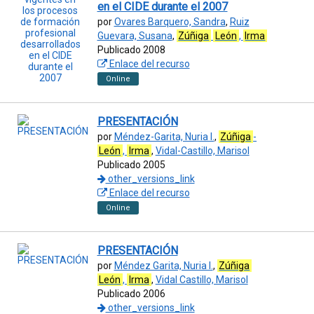
en el CIDE durante el 2007
por
Ovares Barquero, Sandra
,
Ruiz
Guevara, Susana
,
Zúñiga
León
,
Irma
Publicado 2008
Enlace del recurso
Online
PRESENTACIÓN
por
Méndez-Garita, Nuria I.
,
Zúñiga
-
León
,
Irma
,
Vidal-Castillo, Marisol
Publicado 2005
other_versions_link
Enlace del recurso
Online
PRESENTACIÓN
por
Méndez Garita, Nuria I.
,
Zúñiga
León
,
Irma
,
Vidal Castillo, Marisol
Publicado 2006
other_versions_link