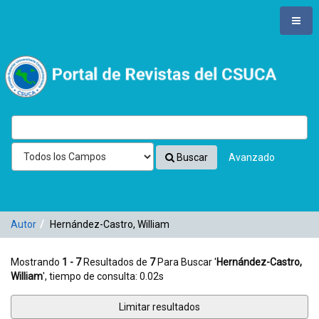
Mostrando
Saltar al contenido
1 - 7
Resultados de
7
Para Buscar '
Hernández-Castro,
William
'
VuFind
Buscar
Avanzado
Autor
Hernández-Castro, William
Mostrando
1 - 7
Resultados de
7
Para Buscar '
Hernández-Castro,
William
'
, tiempo de consulta: 0.02s
Limitar resultados