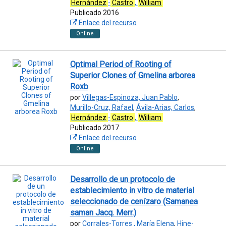
Hernández
-
Castro
,
William
Publicado 2016
Enlace del recurso
Online
Optimal Period of Rooting of
Superior Clones of Gmelina arborea
Roxb
por
Villegas-Espinoza, Juan Pablo
,
Murillo-Cruz, Rafael
,
Ávila-Arias, Carlos
,
Hernández
-
Castro
,
William
Publicado 2017
Enlace del recurso
Online
Desarrollo de un protocolo de
establecimiento in vitro de material
seleccionado de cenízaro (Samanea
saman Jacq. Merr.)
por
Corrales-Torres , María Elena
,
Hine-