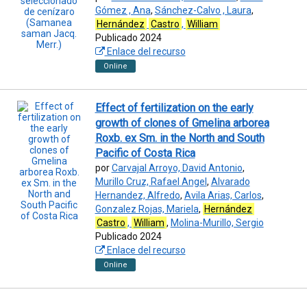
Gómez , Ana
,
Sánchez-Calvo , Laura
,
Hernández
Castro
,
William
Publicado 2024
Enlace del recurso
Online
Effect of fertilization on the early
growth of clones of Gmelina arborea
Roxb. ex Sm. in the North and South
Pacific of Costa Rica
por
Carvajal Arroyo, David Antonio
,
Murillo Cruz, Rafael Angel
,
Alvarado
Hernandez, Alfredo
,
Avila Arias, Carlos
,
Gonzalez Rojas, Mariela
,
Hernández
Castro
,
William
,
Molina-Murillo, Sergio
Publicado 2024
Enlace del recurso
Online