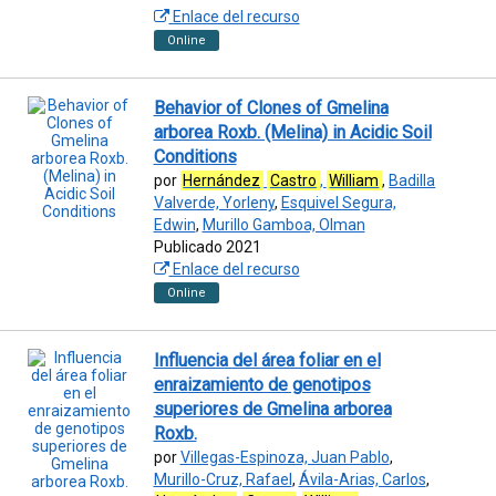
Enlace del recurso
Online
Behavior of Clones of Gmelina
arborea Roxb. (Melina) in Acidic Soil
Conditions
por
Hernández
Castro
,
William
,
Badilla
Valverde, Yorleny
,
Esquivel Segura,
Edwin
,
Murillo Gamboa, Olman
Publicado 2021
Enlace del recurso
Online
Influencia del área foliar en el
enraizamiento de genotipos
superiores de Gmelina arborea
Roxb.
por
Villegas-Espinoza, Juan Pablo
,
Murillo-Cruz, Rafael
,
Ávila-Arias, Carlos
,