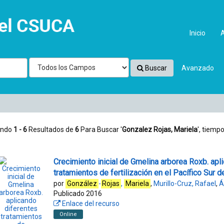
Inicio
Buscar
Avanzado
ando
1 - 6
Resultados de
6
Para Buscar '
Gonzalez Rojas, Mariela
'
, tiempo
Crecimiento inicial de Gmelina arborea Roxb. apl
tratamientos de fertilización en el Pacífico Sur 
por
González
-
Rojas
,
Mariela
,
Murillo-Cruz, Rafael
,
Á
Publicado 2016
Enlace del recurso
Online