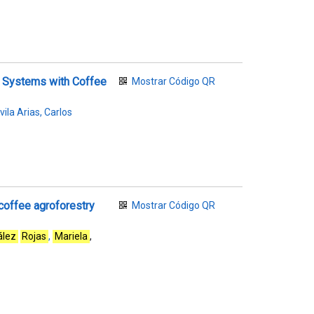
ry Systems with Coffee
Mostrar Código QR
vila Arias, Carlos
 coffee agroforestry
Mostrar Código QR
ález
Rojas
,
Mariela
,