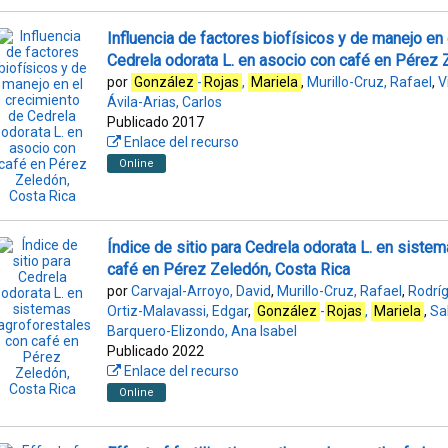
Influencia de factores biofísicos y de manejo en
Cedrela odorata L. en asocio con café en Pérez 
por
González
-
Rojas
,
Mariela
,
Murillo-Cruz, Rafael
,
V
Ávila-Arias, Carlos
Publicado 2017
Enlace del recurso
Online
Índice de sitio para Cedrela odorata L. en siste
café en Pérez Zeledón, Costa Rica
por
Carvajal-Arroyo, David
,
Murillo-Cruz, Rafael
,
Rodrí
Ortiz-Malavassi, Edgar
,
González
-
Rojas
,
Mariela
,
Sa
Barquero-Elizondo, Ana Isabel
Publicado 2022
Enlace del recurso
Online