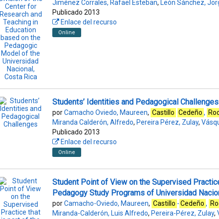
Jiménez Corrales, Rafael Esteban
,
León Sánchez, Jor
Publicado 2013
Enlace del recurso
Online
Students’ Identities and Pedagogical Challenges
por
Camacho Oviedo, Maureen
,
Castillo
Cedeño
,
Roc
Miranda Calderón, Alfredo
,
Pereira Pérez, Zulay
,
Vásqu
Publicado 2013
Enlace del recurso
Online
Student Point of View on the Supervised Practice 
Pedagogy Study Programs of Universidad Nacion
por
Camacho-Oviedo, Maureen
,
Castillo
-
Cedeño
,
Ro
Miranda-Calderón, Luis Alfredo
,
Pereira-Pérez, Zulay
,