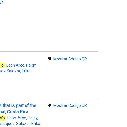
ge
Mostrar Código QR
ío
,
León Arce, Heidy
,
ez Salazar, Erika
that is part of the
Mostrar Código QR
al, Costa Rica
cío
,
León-Arce, Heidy
,
Vásquez-Salazar, Erika