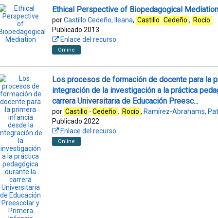
Ethical Perspective of Biopedagogical Mediatio
por
Castillo Cedeño, Ileana
,
Castillo
Cedeño
,
Rocío
Publicado 2013
Enlace del recurso
Online
Los procesos de formación de docente para la pr
integración de la investigación a la práctica ped
carrera Universitaria de Educación Preesc...
por
Castillo
-
Cedeño
,
Rocío
,
Ramírez-Abrahams, Patr
Publicado 2022
Enlace del recurso
Online