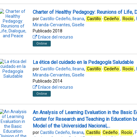
Charter of Healthy Pedagogy: Reunions of Life, 
por
Castillo-Cedeño, Ileana
,
Castillo
-
Cedeño
,
Rocío
,
Miranda-Cervantes, Giselle
Publicado 2018
Enlace del recurso
Online
La ética del cuidado en la Pedagogía Saludable
por
Castillo-Cedeño, Ileana
,
Castillo
-
Cedeño
,
Rocío
,
Miranda-Cervantes, Giselle
Publicado 2014
Enlace del recurso
Online
An Analysis of Learning Evaluation in the Basic E
Center for Research and Teaching in Education 
Model of the Universidad Nacional,...
por
Castillo Cedeño, Ileana
,
Castillo
Cedeño
,
Rocío
,
F