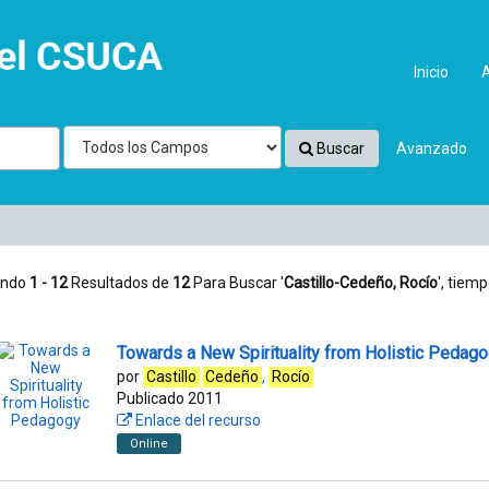
'
Inicio
Buscar
Avanzado
ando
1 - 12
Resultados de
12
Para Buscar '
Castillo-Cedeño, Rocío
'
, tiemp
Towards a New Spirituality from Holistic Pedag
por
Castillo
Cedeño
,
Rocío
Publicado 2011
Enlace del recurso
Online