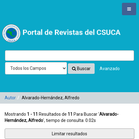
Mostrando
Saltar al contenido
1 - 11
Resultados de
11
Para Buscar '
Alvarado-Hernández,
Alfredo
'
VuFind
Buscar
Avanzado
Autor
Alvarado-Hernández, Alfredo
Mostrando
1 - 11
Resultados de
11
Para Buscar '
Alvarado-
Hernández, Alfredo
'
, tiempo de consulta: 0.02s
Limitar resultados