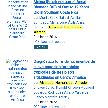
Melina (Gmelina arborea) Aerial
Biomass (AB) of One to 12 Years
Old in Southern Costa Rica
por
Murillo Cruz, Rafael
,
Avellán
Zumbado, María José
,
Ávila Arias,
Carlos E.
,
Alvarado
Hernández
,
Alfredo
Publicado 2016
Enlace del recurso
Online
Diagnóstico foliar de nutrimentos de
nueve especies forestales
tropicales de tres pisos
altitudinales en Centro América
por
Alvarado
Hernández
,
Alfredo
,
Chaves Corea, Ronald
,
Chacón Madrigal,
Eduardo
,
Rodríguez Alfaro, Wilberth
,
Blanco Montero, Freddy
Publicado 2022
Enlace del recurso