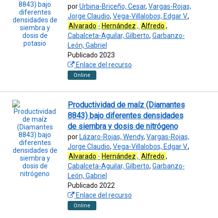
por
Urbina-Briceño, Cesar
,
Vargas-Rojas,
Jorge Claudio
,
Vega-Villalobos, Edgar V.
,
Alvarado
-
Hernández
,
Alfredo
,
Cabalceta-Aguilar, Gilberto
,
Garbanzo-
León, Gabriel
Publicado 2023
Enlace del recurso
Online
Productividad de maíz (Diamantes
8843) bajo diferentes densidades
de siembra y dosis de nitrógeno
por
Lázaro-Rojas, Wendy
,
Vargas-Rojas,
Jorge Claudio
,
Vega-Villalobos, Edgar V.
,
Alvarado
-
Hernández
,
Alfredo
,
Cabalceta-Aguilar, Gilberto
,
Garbanzo-
León, Gabriel
Publicado 2022
Enlace del recurso
Online