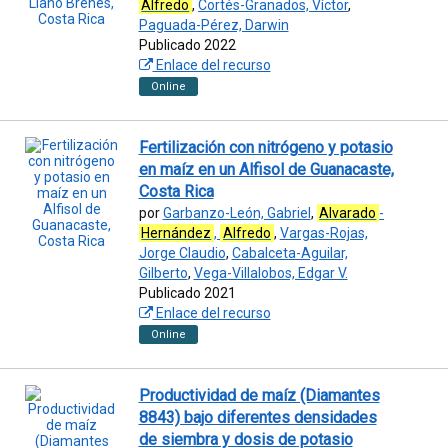
Alfredo
,
Cortés-Granados, Víctor
,
Paguada-Pérez, Darwin
Publicado 2022
Enlace del recurso
Online
Fertilización con nitrógeno y potasio
en maíz en un Alfisol de Guanacaste,
Costa Rica
por
Garbanzo-León, Gabriel
,
Alvarado
-
Hernández
,
Alfredo
,
Vargas-Rojas,
Jorge Claudio
,
Cabalceta-Aguilar,
Gilberto
,
Vega-Villalobos, Edgar V.
Publicado 2021
Enlace del recurso
Online
Productividad de maíz (Diamantes
8843) bajo diferentes densidades
de siembra y dosis de potasio