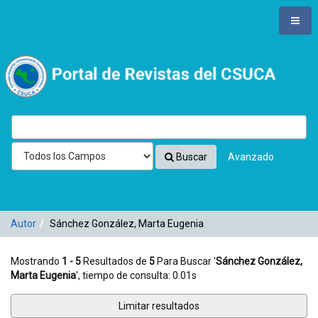
Mostrando
Saltar al contenido
1 - 5
Resultados de
5
Para Buscar '
Sánchez González,
Marta Eugenia
'
VuFind
Buscar
Avanzado
Autor
Sánchez González, Marta Eugenia
Mostrando
1 - 5
Resultados de
5
Para Buscar '
Sánchez González,
Marta Eugenia
'
, tiempo de consulta: 0.01s
Limitar resultados