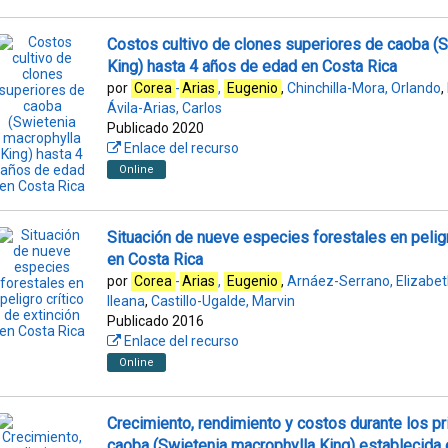
Costos cultivo de clones superiores de caoba (
King) hasta 4 años de edad en Costa Rica
por
Corea
-
Arias
,
Eugenio
,
Chinchilla-Mora, Orlando
,
Ávila-Arias, Carlos
Publicado 2020
Enlace del recurso
Online
Situación de nueve especies forestales en peligr
en Costa Rica
por
Corea
-
Arias
,
Eugenio
,
Arnáez-Serrano, Elizabe
Ileana
,
Castillo-Ugalde, Marvin
Publicado 2016
Enlace del recurso
Online
Crecimiento, rendimiento y costos durante los pr
caoba (Swietenia macrophylla King) establecida