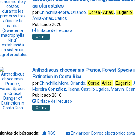
agroforestales
por
Chinchilla-Mora, Orlando
,
Corea
-
Arias
,
Eugenio
,
Ávila-Arias, Carlos
Publicado 2020
Enlace del recurso
Online
Anthodiscus chocoensis Prance, Forest Specie in
Extinction in Costa Rica
por
Chinchilla Mora, Orlando
,
Corea
Arias
,
Eugenio
,
Moreira González, Ileana
,
Castillo Ugalde, Marvin
,
Ocam
Publicado 2016
Enlace del recurso
Online
ientas de búsqueda:
RSS
—
Enviar por Correo electrónico es