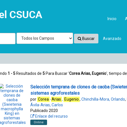
Inicio
Buscar
Avanzado
ando
1 - 5
Resultados de
5
Para Buscar '
Corea Arias, Eugenio
'
, tiempo de
Selección temprana de clones de caoba (Swieten
sistemas agroforestales
por
Corea
-
Arias
,
Eugenio
,
Chinchilla-Mora, Orlando
,
Ávila-Arias, Carlos
Publicado 2020
Enlace del recurso
Online