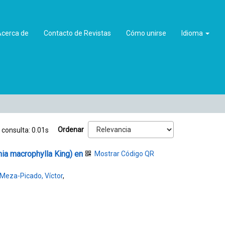
Acerca de
Contacto de Revistas
Cómo unirse
Idioma
Ordenar
 consulta: 0.01s
ia macrophylla King) en
Mostrar Código QR
Meza-Picado, Víctor
,