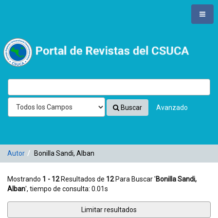
Mostrando
Saltar al contenido
1 - 12
Resultados de
12
Para Buscar '
Bonilla Sandi, Alban
'
VuFind
Buscar
Avanzado
Autor
Bonilla Sandi, Alban
Mostrando
1 - 12
Resultados de
12
Para Buscar '
Bonilla Sandi,
Alban
'
, tiempo de consulta: 0.01s
Limitar resultados