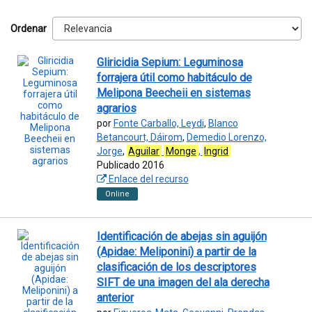
Ordenar
Gliricidia Sepium: Leguminosa
forrajera útil como habitáculo de
Melipona Beecheii en sistemas
agrarios
por
Fonte Carballo, Leydi
,
Blanco
Betancourt, Dáirom
,
Demedio Lorenzo,
Jorge
,
Aguilar
Monge
,
Ingrid
Publicado 2016
Enlace del recurso
Online
Identificación de abejas sin aguijón
(Apidae: Meliponini) a partir de la
clasificación de los descriptores
SIFT de una imagen del ala derecha
anterior