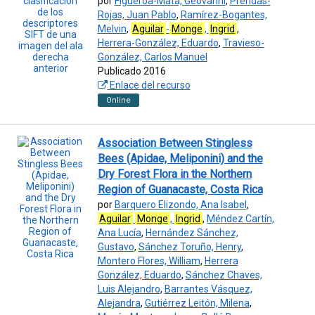
por
Figueroa-Mata, Geovanni
,
Prendas-
Rojas, Juan Pablo
,
Ramírez-Bogantes,
Melvin
,
Aguilar
-
Monge
,
Ingrid
,
Herrera-González, Eduardo
,
Travieso-
González, Carlos Manuel
Publicado 2016
Enlace del recurso
Online
Association Between Stingless
Bees (Apidae, Meliponini) and the
Dry Forest Flora in the Northern
Region of Guanacaste, Costa Rica
por
Barquero Elizondo, Ana Isabel
,
Aguilar
Monge
,
Ingrid
,
Méndez Cartín,
Ana Lucía
,
Hernández Sánchez,
Gustavo
,
Sánchez Toruño, Henry
,
Montero Flores, William
,
Herrera
González, Eduardo
,
Sánchez Chaves,
Luis Alejandro
,
Barrantes Vásquez,
Alejandra
,
Gutiérrez Leitón, Milena
,