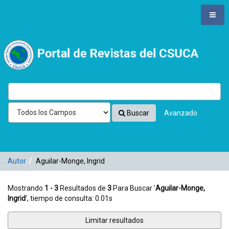
Mostrando
Saltar al contenido
1 - 3
Resultados de
3
Para Buscar '
Aguilar-Monge, Ingrid
'
VuFind
Buscar
Avanzado
Autor
Aguilar-Monge, Ingrid
Mostrando
1 - 3
Resultados de
3
Para Buscar '
Aguilar-Monge,
Ingrid
'
, tiempo de consulta: 0.01s
Limitar resultados