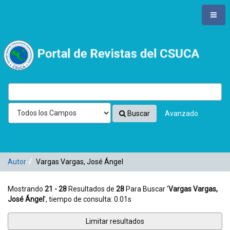
Mostrando
Saltar al contenido
21 - 28
Resultados de
28
Para Buscar '
Vargas Vargas, José
Ángel
'
VuFind
Buscar
Avanzado
Autor
Vargas Vargas, José Ángel
Mostrando
21 - 28
Resultados de
28
Para Buscar '
Vargas Vargas,
José Ángel
'
, tiempo de consulta: 0.01s
Limitar resultados